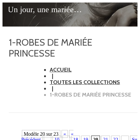
Un jour, une mariée…
1-ROBES DE MARIÉE
PRINCESSE
ACCUEIL
TOUTES LES COLLECTIONS
1-ROBES DE MARIÉE PRINCESSE
Modèle 20 sur 23
«
«
Précédent
...
10
...
18
19
20
21
22
...
Sui