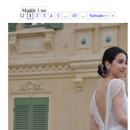
Modèle 1 sur
12
1
2
3
4
5
...
10
...
Suivant »
»